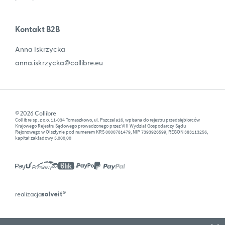
Kontakt B2B
Anna Iskrzycka
anna.iskrzycka@collibre.eu
© 2026 Collibre
Collibre sp. z o.o. 11-034 Tomaszkowo, ul. Pszczela16, wpisana do rejestru przedsiębiorców
Krajowego Rejestru Sądowego prowadzonego przez VIII Wydział Gospodarczy Sądu
Rejonowego w Olsztynie pod numerem KRS 0000781479, NIP 7393926599, REGON 383113256,
kapitał zakładowy 5.000,00
realizacja