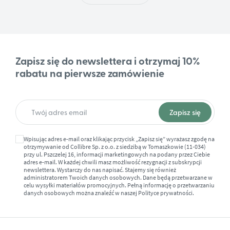
Zapisz się do newslettera i otrzymaj 10%
rabatu na pierwsze zamówienie
Wpisując adres e-mail oraz klikając przycisk „Zapisz się” wyrażasz zgodę na
otrzymywanie od Collibre Sp. z o.o. z siedzibą w Tomaszkowie (11-034)
przy ul. Pszczelej 16, informacji marketingowych na podany przez Ciebie
adres e-mail. W każdej chwili masz możliwość rezygnacji z subskrypcji
newslettera. Wystarczy do nas napisać. Stajemy się również
administratorem Twoich danych osobowych. Dane będą przetwarzane w
celu wysyłki materiałów promocyjnych. Pełną informację o przetwarzaniu
danych osobowych można znaleźć w naszej
Polityce prywatności.