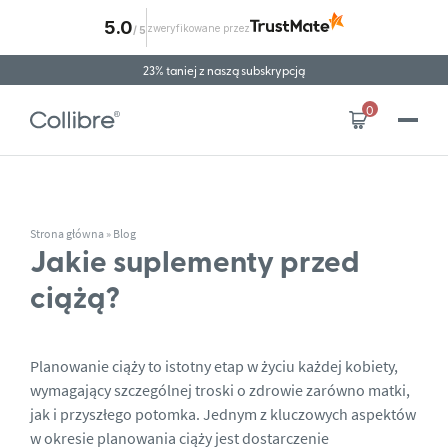
5.0
zweryfikowane przez
/
5
Przejdź do treści
23% taniej z naszą subskrypcją
Wysyłka za granicę
0
Strona główna
»
Blog
Jakie suplementy przed
ciążą?
Planowanie ciąży to istotny etap w życiu każdej kobiety,
wymagający szczególnej troski o zdrowie zarówno matki,
jak i przyszłego potomka. Jednym z kluczowych aspektów
w okresie planowania ciąży jest dostarczenie