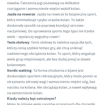
stawów. Ćwiczenia jogi pozwalają na delikatne
rozciąganie i wzmocnienie mięśni wokół kolan.
Jazda na rowerze
: Jazda na rowerze to bezpieczny sport,
który minimalizuje ryzyko urazów kolan. To także
doskonały sposób na poprawę kondycji sercowo-
naczyniowej. Do
uprawiania sportu
tego typu nie trzeba
wiele – wystarczy wygodny rower!
Tenis stołowy
: Tenis stołowy to świetna opcja dla tych,
którzy cenią szybkie tempo gry, ale chcą uniknąć
nadmiernego obciążenia kolan. To sport, który angażuje
wiele grup mięśniowych, ale bez dużej presji w
stawie
kolanowym
.
Nordic walking
: Ta forma chodzenia z kijami jest
doskonałym sportem rekreacyjnym, który może pomóc w
utrzymaniu zdrowej wagi i wzmocnieniu mięśni nóg, bez
nacisku na kolana. Nie
obciążają kolan
, a nawet wpływają
na
wzmocnienie kolan.
Kiedy należy być ostrożnym?
Mimo że istnieje wiele sportów przyjaznych dla
chrząstki