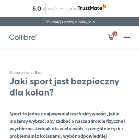
5.0
zweryfikowane przez
/
5
Przejdź do treści
23% taniej z naszą subskrypcją
Wysyłka za granicę
0
Strona główna
»
Blog
Jaki sport jest bezpieczny
dla kolan?
Sport to jedna z najwspanialszych aktywności, jakie
możemy wybrać, aby zadbać o nasze zdrowie fizyczne i
psychiczne. Jednak dla wielu osób, szczególnie tych z
problemami z kolanami, wybór odpowiedniej