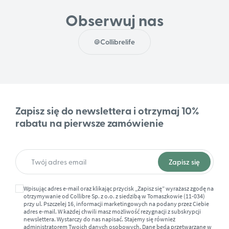
Obserwuj nas
@Collibrelife
Zapisz się do newslettera i otrzymaj 10%
rabatu na pierwsze zamówienie
Wpisując adres e-mail oraz klikając przycisk „Zapisz się” wyrażasz zgodę na
otrzymywanie od Collibre Sp. z o.o. z siedzibą w Tomaszkowie (11-034)
przy ul. Pszczelej 16, informacji marketingowych na podany przez Ciebie
adres e-mail. W każdej chwili masz możliwość rezygnacji z subskrypcji
newslettera. Wystarczy do nas napisać. Stajemy się również
administratorem Twoich danych osobowych. Dane będą przetwarzane w