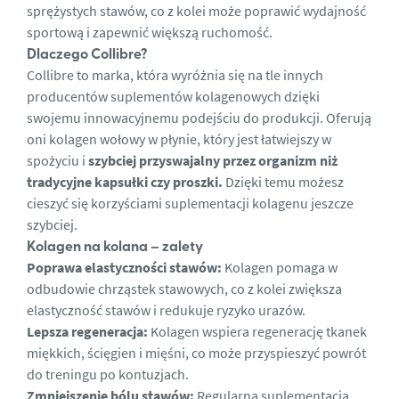
sprężystych stawów, co z kolei może poprawić wydajność
sportową i zapewnić większą ruchomość.
Dlaczego Collibre?
Collibre to marka, która wyróżnia się na tle innych
producentów suplementów kolagenowych dzięki
swojemu innowacyjnemu podejściu do produkcji. Oferują
oni kolagen wołowy w płynie, który jest łatwiejszy w
spożyciu i
szybciej przyswajalny przez organizm niż
tradycyjne kapsułki czy proszki.
Dzięki temu możesz
cieszyć się korzyściami suplementacji kolagenu jeszcze
szybciej.
Kolagen na kolana – zalety
Poprawa elastyczności stawów:
Kolagen pomaga w
odbudowie chrząstek stawowych, co z kolei zwiększa
elastyczność stawów i redukuje ryzyko urazów.
Lepsza regeneracja:
Kolagen wspiera regenerację tkanek
miękkich, ścięgien i mięśni, co może przyspieszyć powrót
do treningu po kontuzjach.
Zmniejszenie bólu stawów:
Regularna suplementacja