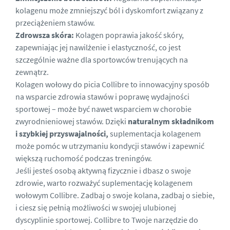
kolagenu może zmniejszyć ból i dyskomfort związany z
przeciążeniem stawów.
Zdrowsza skóra:
Kolagen poprawia jakość skóry,
zapewniając jej nawilżenie i elastyczność, co jest
szczególnie ważne dla sportowców trenujących na
zewnątrz.
Kolagen wołowy do picia Collibre to innowacyjny sposób
na wsparcie zdrowia stawów i poprawę wydajności
sportowej – może być nawet wsparciem w
chorobie
zwyrodnieniowej stawów
. Dzięki
naturalnym składnikom
i szybkiej przyswajalności,
suplementacja kolagenem
może pomóc w utrzymaniu kondycji stawów i zapewnić
większą ruchomość podczas treningów.
Jeśli jesteś osobą aktywną fizycznie i dbasz o swoje
zdrowie, warto rozważyć suplementację kolagenem
wołowym Collibre. Zadbaj o swoje kolana, zadbaj o siebie,
i ciesz się pełnią możliwości w swojej ulubionej
dyscyplinie sportowej. Collibre to Twoje narzędzie do