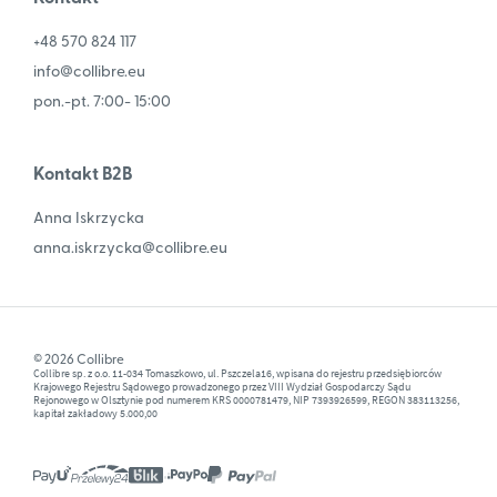
+48 570 824 117
info@collibre.eu
pon.-pt. 7:00- 15:00
Kontakt B2B
Anna Iskrzycka
anna.iskrzycka@collibre.eu
© 2026 Collibre
Collibre sp. z o.o. 11-034 Tomaszkowo, ul. Pszczela16, wpisana do rejestru przedsiębiorców
Krajowego Rejestru Sądowego prowadzonego przez VIII Wydział Gospodarczy Sądu
Rejonowego w Olsztynie pod numerem KRS 0000781479, NIP 7393926599, REGON 383113256,
kapitał zakładowy 5.000,00