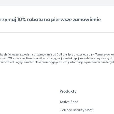
 otrzymaj 10% rabatu na pierwsze zamówienie
pisz się” wyrażasz zgodę na otrzymywanie od Collibre Sp. z o.o. z siedzibą w Tomaszkowie (1
mail. W każdej chwili masz możliwość rezygnacji z subskrypcji newslettera. Wystarczy do
ane w celu wysyłki materiałów promocyjnych. Pełną informację o przetwarzaniu dany
Produkty
Active Shot
Collibre Beauty Shot