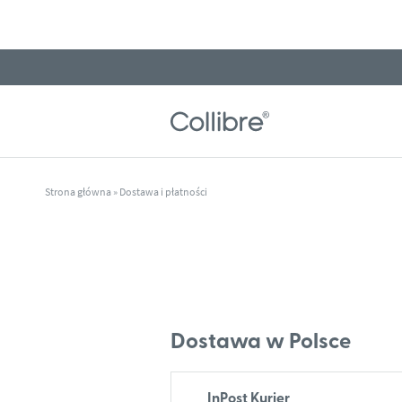
Przejdź do treści
Strona główna
»
Dostawa i płatności
Dostawa w Polsce
InPost Kurier