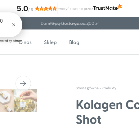
5.0
zweryfikowane przez
/
5
Darmowa dostawa od 200 zł
O nas
Sklep
Blog
Next
Strona główna
»
Produkty
Kolagen Co
Shot