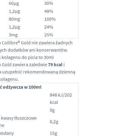
60µg
30%
1,2µg
48%
80mg
100%
1,2µg
24%
3mg
25%
 Collibre® Gold nie zawiera żadnych
nych dodatków ani konserwantów.
a kolagenu do picia to 30ml
 Gold zawiera zaledwie
79 kcal
i
a uzupełnić
rekomendowaną dzienną
kolagenu.
ć odżywcza w 100ml
848 kJ/202
a
kcal
0g
 kwasy tłuszczowe
0,2g
ne
wodany
15g