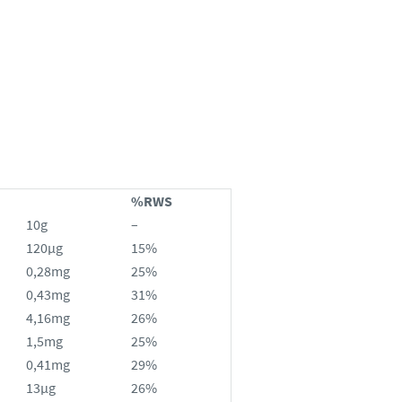
%RWS
10g
–
120µg
15%
0,28mg
25%
0,43mg
31%
4,16mg
26%
1,5mg
25%
0,41mg
29%
13µg
26%