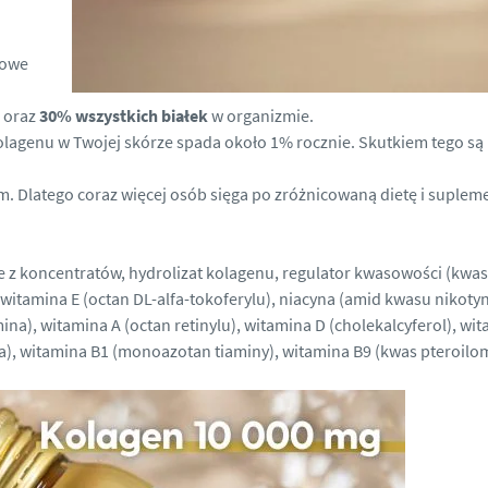
cowe
j
oraz
30% wszystkich białek
w organizmie.
kolagenu w Twojej skórze spada około 1% rocznie. Skutkiem tego są
m. Dlatego coraz więcej osób sięga po zróżnicowaną dietę i suplem
 z koncentratów, hydrolizat kolagenu, regulator kwasowości (kwas 
witamina E (octan DL-alfa-tokoferylu), niacyna (amid kwasu nikot
na), witamina A (octan retinylu), witamina D (cholekalcyferol), w
na), witamina B1 (monoazotan tiaminy), witamina B9 (kwas pteroil