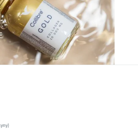
syny)