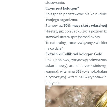
stosowaniu.
Czym jest kolagen?
Kolagen to podstawowe białko budul
Twojego organizmu.
Stanowi aż
70% masy skóry właściwe
Niestety już po 25 roku życia poziom 
stawów i utrata sprężystości skóry.
To naturalny proces związany z wiekie
na co dzień.
Składniki Collibre® kolagen Gold:
Soki (jabłkowy, cytrynowy) odtworzone
askorbinowy), aromat brzoskwiniowy, 
wapnia), witamina B12 (cyjanokobalami
pirydoksyny), witamina B2 (ryboflawi
biotyna).