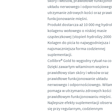
skóry i włosów, prawidłowe funkcjon
układu nerwowego i odpornościoweg
utrzymanie zdrowych kości oraz praw
funkcjonowanie mięśni.
Produkt dostarcza aż 10 000 mg hydrol
kolagenu wołowego o niskiej masie
cząsteczkowej (stopień hydrolizy 2000 
Kolagen do picia to najwygodniejsza i
najsmaczniejsza forma codziennej
suplementacji.
Collibre® Gold to wygodny rytuał na co
Dzięki zawartym witaminom wspiera
prawidłowy stan skóry i włosów oraz
prawidłowe funkcjonowanie układu
nerwowego i odpornościowego. Wita
pomaga w utrzymaniu zdrowych kości 
prawidłowym funkcjonowaniu mięśni.
Najlepsze efekty suplementacji obser
się przy regularnym, codziennym