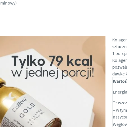
aminowy)
Kolagen
sztucz
1 porcj
Kolagen
pozwal
dawkę 
Wartoś
Energi
Tłuszcz
– w tym
nasyco
Węglo