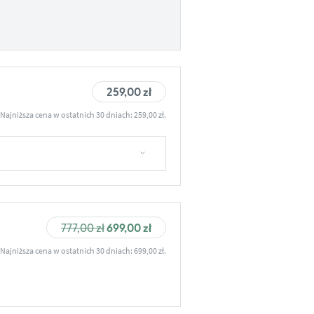
259,00
zł
Najniższa cena w ostatnich 30 dniach:
259,00
zł
.
Pierwotna
Aktualna
777,00
zł
699,00
zł
cena
cena
Najniższa cena w ostatnich 30 dniach:
699,00
zł
.
wynosiła:
wynosi:
777,00 zł.
699,00 zł.