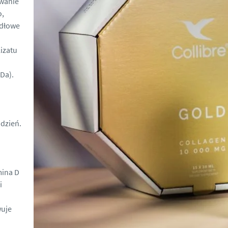
owanie
o,
idłowe
izatu
Da).
 dzień.
mina D
i
wuje