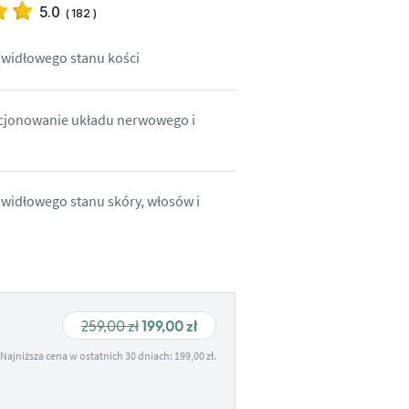
5.0
(
182
)
widłowego stanu kości
cjonowanie układu nerwowego i
widłowego stanu skóry, włosów i
Pierwotna
Aktualna
259,00
zł
199,00
zł
cena
cena
Najniższa cena w ostatnich 30 dniach:
199,00
zł
.
wynosiła:
wynosi:
259,00 zł.
199,00 zł.