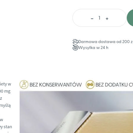
ilość
-
+
Kolagen
Collibre
Gold
Shot
Darmowa dostawa od 200 z
Wysyłka w 24 h
iety w
00 mg
z
myślą
ą
 w
y stan