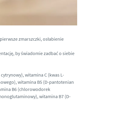
 pierwsze zmarszczki, osłabienie
entację, by świadomie zadbać o siebie
cytrynowy), witamina C (kwas L-
ynowego), witamina B5 (D-pantotenian
itamina B6 (chlorowodorek
omonoglutaminowy), witamina B7 (D-