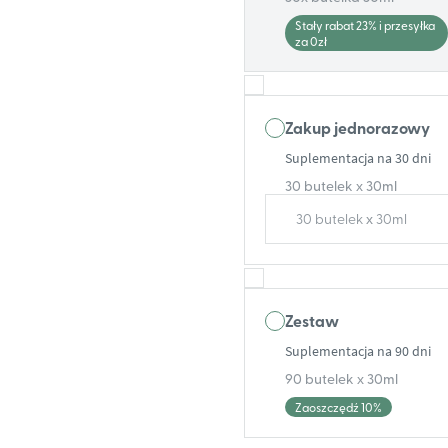
Stały rabat 23% i przesyłka
za 0zł
Zakup jednorazowy
Suplementacja na 30 dni
30 butelek x 30ml
30 butelek x 30ml
Zestaw
Suplementacja na 90 dni
90 butelek x 30ml
Zaoszczędź 10%