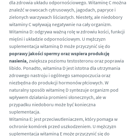
dla zdrowia układu odpornościowego. Witaminę C można
znaleźć w owocach cytrusowych, jagodach, papryce i
zielonych warzywach liściastych. Niestety, ale niedobory
witaminy C wpływają negatywnie na cały organizm.
Witamina D: odgrywa ważną rolę w zdrowiu kości, funkcji
mięśni i układzie odpornościowym. U mężczyzn
suplementacja witaminą D może przyczynić się do
poprawy jakości spermy oraz wspiera produkcję
nasienia,
zwiększa poziomu testosteronu oraz poprawia
libido. Ponadto, witamina D jest istotna dla utrzymania
zdrowego nastroju i ogólnego samopoczucia oraz
niezbędna do produkcji hormonów płciowych. W
naturalny sposób witaminę D syntezuje organizm pod
wpływem działania promieni słonecznych, ale w
przypadku niedoboru może być konieczna
suplementacja.
Witamina E: jest przeciwutleniaczem, który pomaga w
ochronie komórek przed uszkodzeniem. U mężczyzn
suplementacja witaminą E może przyczynić się do