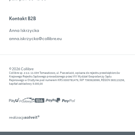
Kontakt B2B
Anna Iskrzycka
anna.iskrzycka@collibre.eu
© 2026 Collibre
Collibre sp. z o.o. 11-034 Tomaszkowo, ul. Pszczela16, wpisana do rejestru przedsiębiorców
Krajowego Rejestru Sądowego prowadzonego przez VIII Wydział Gospodarczy Sądu
Rejonowego w Olsztynie pod numerem KRS 0000781479, NIP 7393926599, REGON 383113256,
kapitał zakładowy 5.000,00
realizacja