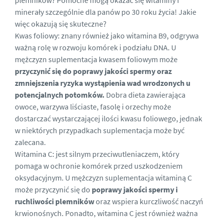
plemników? Pomocne mogą okazać się
witaminy i
minerały szczególnie dla panów po 30 roku życia
! Jakie
więc okazują się skuteczne?
Kwas foliowy: znany również jako witamina B9, odgrywa
ważną rolę w rozwoju komórek i podziału DNA. U
mężczyzn suplementacja kwasem foliowym może
przyczynić się do poprawy jakości spermy
oraz
zmniejszenia ryzyka wystąpienia wad wrodzonych u
potencjalnych potomków.
Dobra dieta zawierająca
owoce, warzywa liściaste, fasolę i orzechy może
dostarczać wystarczającej ilości kwasu foliowego, jednak
w niektórych przypadkach suplementacja może być
zalecana.
Witamina C: jest silnym przeciwutleniaczem, który
pomaga w ochronie komórek przed uszkodzeniem
oksydacyjnym. U mężczyzn suplementacja witaminą C
może przyczynić się do
poprawy jakości spermy i
ruchliwości plemników
oraz wspiera kurczliwość naczyń
krwionośnych. Ponadto, witamina C jest również ważna