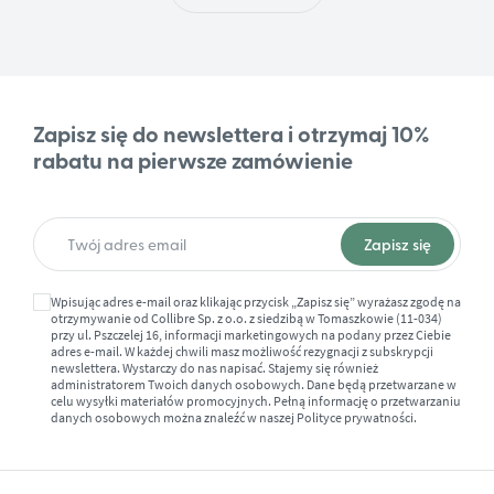
Zapisz się do newslettera i otrzymaj 10%
rabatu na pierwsze zamówienie
Wpisując adres e-mail oraz klikając przycisk „Zapisz się” wyrażasz zgodę na
otrzymywanie od Collibre Sp. z o.o. z siedzibą w Tomaszkowie (11-034)
przy ul. Pszczelej 16, informacji marketingowych na podany przez Ciebie
adres e-mail. W każdej chwili masz możliwość rezygnacji z subskrypcji
newslettera. Wystarczy do nas napisać. Stajemy się również
administratorem Twoich danych osobowych. Dane będą przetwarzane w
celu wysyłki materiałów promocyjnych. Pełną informację o przetwarzaniu
danych osobowych można znaleźć w naszej
Polityce prywatności.