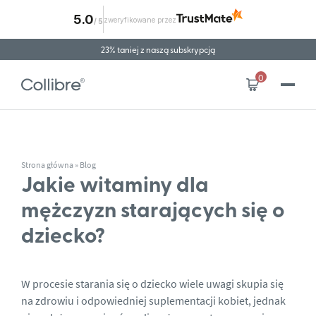
5.0
zweryfikowane przez
/
5
Przejdź do treści
23% taniej z naszą subskrypcją
Wysyłka za granicę
0
Strona główna
»
Blog
Jakie witaminy dla
mężczyzn starających się o
dziecko?
W procesie starania się o dziecko wiele uwagi skupia się
na zdrowiu i odpowiedniej suplementacji kobiet, jednak