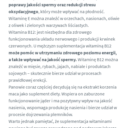
poprawy jakości spermy oraz redukcji stresu
oksydacyjnego
, który może wpływać na płodność.
Witaminę E można znaleźć w orzechach, nasionach, oliwie
z oliwek i zielonych warzywach liściastych.
Witamina B12: jest niezbędna dla zdrowego
funkcjonowania układu nerwowego i produkcji krwinek
czerwonych. U mężczyzn suplementacja witaminą B12
może pomóc w utrzymaniu zdrowego poziomu energii,
a także wpływać na jakość spermy.
Witaminę B12 można
znaleźć w mięsie, rybach, jajach, nabiale i produktach
sojowych – skutecznie bierze udział w procesach
prawidłowej erekcji.
Panowie coraz częściej decydują się na ekstrakt korzenia
maca jako suplement diety. Wspiera on zaburzone
funkcjonowanie jąder i ma pozytywny wpływ na jakość
nasienia, wspomaga produkcję nasienia i bierze udział w
procesie dojrzewania plemników.
Warto jednak pamiętać, że suplementacja witaminami