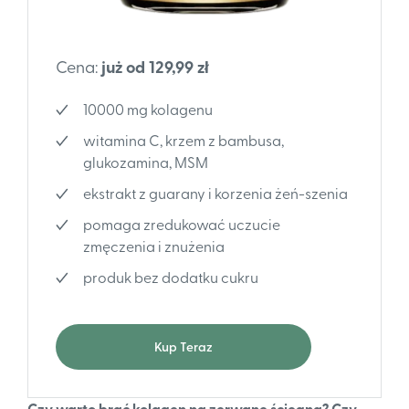
Cena:
już od 129,99 zł
10000 mg kolagenu
witamina C, krzem z bambusa,
glukozamina, MSM
ekstrakt z guarany i korzenia żeń-szenia
pomaga zredukować uczucie
zmęczenia i znużenia
produk bez dodatku cukru
Kup Teraz
Czy warto brać kolagen na zerwane ścięgna? Czy