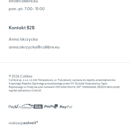
info@collibre.eu
pon.-pt. 7:00- 15:00
Kontakt B2B
Anna Iskrzycka
anna.iskrzycka@collibre.eu
© 2026 Collibre
Collibre sp. z o.o. 11-034 Tomaszkowo, ul. Pszczela16, wpisana do rejestru przedsiębiorców
Krajowego Rejestru Sądowego prowadzonego przez VIII Wydział Gospodarczy Sądu
Rejonowego w Olsztynie pod numerem KRS 0000781479, NIP 7393926599, REGON 383113256,
kapitał zakładowy 5.000,00
realizacja