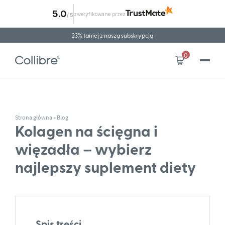
5.0
zweryfikowane przez
/
5
Przejdź do treści
23% taniej z naszą subskrypcją
Wysyłka za granicę
0
Strona główna
»
Blog
Kolagen na ścięgna i
więzadła – wybierz
najlepszy suplement diety
Spis treści