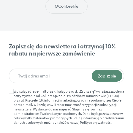
@Collibrelife
Zapisz się do newslettera i otrzymaj 10%
rabatu na pierwsze zamówienie
Wpisując adres e-mail oraz klikając przycisk „Zapisz się” wyrażasz zgodę na
otrzymywanie od Collibre Sp. z o.o. z siedzibą w Tomaszkowie (11-034)
przy ul. Pszczelej 16, informacji marketingowych na podany przez Ciebie
adres e-mail. W każdej chwili masz możliwość rezygnacji z subskrypcji
newslettera. Wystarczy do nas napisać. Stajemy się również
administratorem Twoich danych osobowych. Dane będą przetwarzane w
celu wysyłki materiałów promocyjnych. Pełną informację o przetwarzaniu
danych osobowych można znaleźć w naszej
Polityce prywatności.