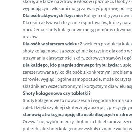
skórę, ale także na zdrowie włosów i paznokci. Osoby z
wypadającymi włosami mogą zauważyć poprawę po regu
Dla osób aktywnych fizycznie:
Kolagen odgrywa równie
Dla osób aktywnych fizycznie i sportowców, którzy nara
obciążenia, shoty kolagenowe mogą pomóc w utrzymaniu
urazów.
Dla osób w starszym wieku:
Z wiekiem produkcja kola
shoty kolagenowe są szczególnie korzystne dla osób w
utrzymaniu elastyczności skóry, zdrowych stawów i og
Dla każdego, kto pragnie zdrowego trybu życia:
Suple
zarezerwowana tylko dla osób z konkretnymi problemam
zdrowie, wygląd i ogólne samopoczucie, może korzysta
składnikiem wszechstronnym i korzystnym dla wielu a
Shoty kolagenowe czy tabletki?
Shoty kolagenowe to nowoczesna i wygodna forma supl
zalet. Dzięki szybkiej i skutecznej absorpcji, precyz
stanowią atrakcyjną opcję dla osób dbających o zdrow
Oczywiście, wybór między shotami a tabletkami zależy o
potrzeb, ale shoty kolagenowe zyskały uznanie wielu o