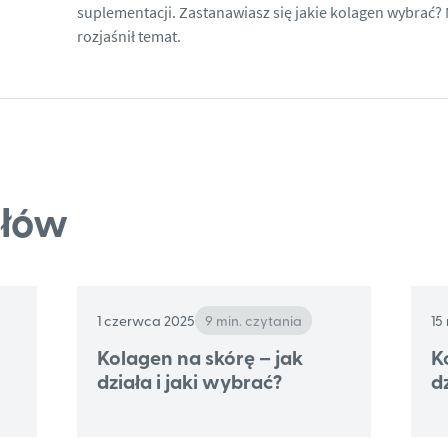
suplementacji. Zastanawiasz się
jakie kolagen wybrać
? 
rozjaśnił temat.
ułów
1 czerwca 2025
9 min. czytania
15
Kolagen na skórę – jak
K
działa i jaki wybrać?
d