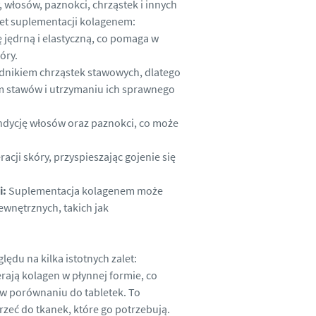
 włosów, paznokci, chrząstek i innych
let suplementacji kolagenem:
 jędrną i elastyczną, co pomaga w
óry.
dnikiem chrząstek stawowych, dlatego
 stawów i utrzymaniu ich sprawnego
ondycję włosów oraz paznokci, co może
ji skóry, przyspieszając gojenie się
i:
Suplementacja kolagenem może
wnętrznych, takich jak
du na kilka istotnych zalet:
ają kolagen w płynnej formie, co
m w porównaniu do tabletek. To
trzeć do tkanek, które go potrzebują.