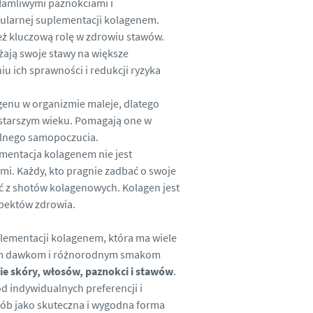
 łamliwymi paznokciami i
larnej suplementacji kolagenem.
ż kluczową rolę w zdrowiu stawów.
żają swoje stawy na większe
 ich sprawności i redukcji ryzyka
genu w organizmie maleje, dlatego
 starszym wieku. Pomagają one w
ólnego samopoczucia.
mentacja kolagenem nie jest
i. Każdy, kto pragnie zadbać o swoje
ć z shotów kolagenowych. Kolagen jest
spektów zdrowia.
ementacji kolagenem, która ma wiele
yjnym dawkom i różnorodnym smakom
ie skóry, włosów, paznokci i stawów
.
d indywidualnych preferencji i
sób jako skuteczna i wygodna forma