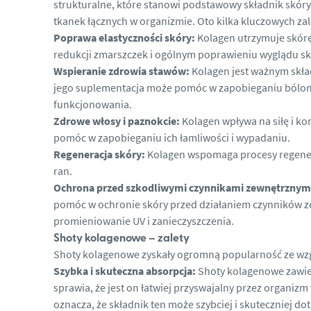
strukturalne, które stanowi podstawowy składnik skóry,
tkanek łącznych w organizmie. Oto kilka kluczowych za
Poprawa elastyczności skóry:
Kolagen utrzymuje skórę
redukcji zmarszczek i ogólnym poprawieniu wyglądu sk
Wspieranie zdrowia stawów:
Kolagen jest ważnym skła
jego suplementacja może pomóc w zapobieganiu bólom
funkcjonowania.
Zdrowe włosy i paznokcie:
Kolagen wpływa na siłę i k
pomóc w zapobieganiu ich łamliwości i wypadaniu.
Regeneracja skóry:
Kolagen wspomaga procesy regenerac
ran.
Ochrona przed szkodliwymi czynnikami zewnętrznym
pomóc w ochronie skóry przed działaniem czynników ze
promieniowanie UV i zanieczyszczenia.
Shoty kolagenowe – zalety
Shoty kolagenowe zyskały ogromną popularność ze wzglę
Szybka i skuteczna absorpcja:
Shoty kolagenowe zawier
sprawia, że jest on łatwiej przyswajalny przez organiz
oznacza, że składnik ten może szybciej i skuteczniej do