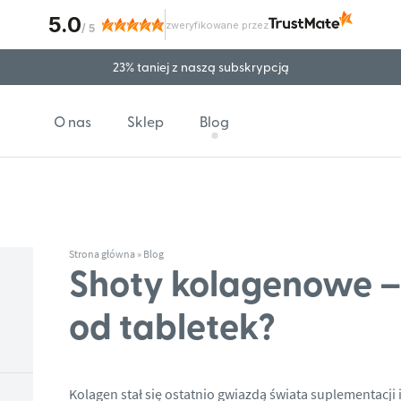
5.0
zweryfikowane przez
/
5
23% taniej z naszą subskrypcją
Wysyłka za granicę
O nas
Sklep
Blog
Strona główna
»
Blog
Shoty kolagenowe – 
od tabletek?
Kolagen stał się ostatnio gwiazdą świata suplementacji i