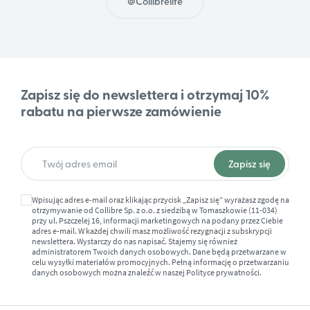
@Collibrelife
Zapisz się do newslettera i otrzymaj 10%
rabatu na pierwsze zamówienie
Wpisując adres e-mail oraz klikając przycisk „Zapisz się” wyrażasz zgodę na
otrzymywanie od Collibre Sp. z o.o. z siedzibą w Tomaszkowie (11-034)
przy ul. Pszczelej 16, informacji marketingowych na podany przez Ciebie
adres e-mail. W każdej chwili masz możliwość rezygnacji z subskrypcji
newslettera. Wystarczy do nas napisać. Stajemy się również
administratorem Twoich danych osobowych. Dane będą przetwarzane w
celu wysyłki materiałów promocyjnych. Pełną informację o przetwarzaniu
danych osobowych można znaleźć w naszej
Polityce prywatności.