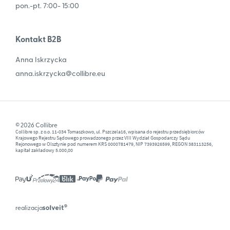
pon.-pt. 7:00- 15:00
Kontakt B2B
Anna Iskrzycka
anna.iskrzycka@collibre.eu
© 2026 Collibre
Collibre sp. z o.o. 11-034 Tomaszkowo, ul. Pszczela16, wpisana do rejestru przedsiębiorców
Krajowego Rejestru Sądowego prowadzonego przez VIII Wydział Gospodarczy Sądu
Rejonowego w Olsztynie pod numerem KRS 0000781479, NIP 7393926599, REGON 383113256,
kapitał zakładowy 5.000,00
realizacja