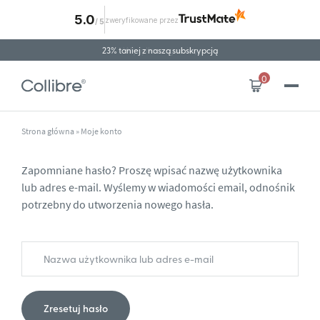
5.0
zweryfikowane przez
/
5
Przejdź do treści
23% taniej z naszą subskrypcją
Wysyłka za granicę
0
Strona główna
»
Moje konto
Zapomniane hasło? Proszę wpisać nazwę użytkownika
lub adres e-mail. Wyślemy w wiadomości email, odnośnik
potrzebny do utworzenia nowego hasła.
Zresetuj hasło