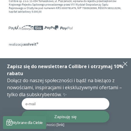
Collibre sp. z o.o. 11-034 Tomaszkowo, ul. Pszczela16, wpisana do rejestru przedsiębiorców
Krajowego Rejestru Sądowego prowadzonego przez VIII Wydział Gospodarczy Sądu
Rejonowego w Olsztynie pod numerem KRS 0000781479, NIP 7393926599, REGON 383113256,
kapitał zakładowy 5.000,00
realizacja