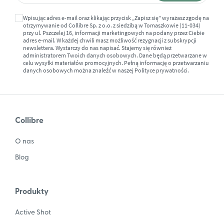
Wpisując adres e-mail oraz klikając przycisk „Zapisz się” wyrażasz zgodę na
otrzymywanie od Collibre Sp. z o.o. z siedzibą w Tomaszkowie (11-034)
przy ul. Pszczelej 16, informacji marketingowych na podany przez Ciebie
adres e-mail. W każdej chwili masz możliwość rezygnacji z subskrypcji
newslettera. Wystarczy do nas napisać. Stajemy się również
administratorem Twoich danych osobowych. Dane będą przetwarzane w
celu wysyłki materiałów promocyjnych. Pełną informację o przetwarzaniu
danych osobowych można znaleźć w naszej
Polityce prywatności.
Collibre
O nas
Blog
Produkty
Active Shot