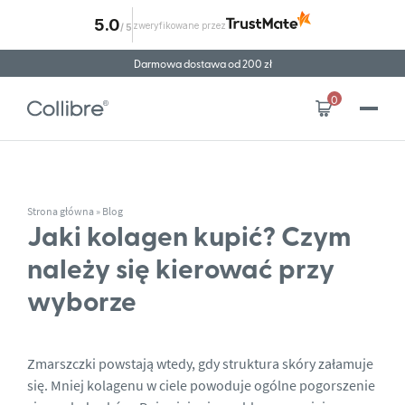
5.0
zweryfikowane przez
/
5
Przejdź do treści
Kup teraz, zapłać później z PayPro
Darmowa dostawa od 200 zł
0
Strona główna
»
Blog
Jaki kolagen kupić? Czym
należy się kierować przy
wyborze
Zmarszczki powstają wtedy, gdy struktura skóry załamuje
się. Mniej kolagenu w ciele powoduje ogólne pogorszenie