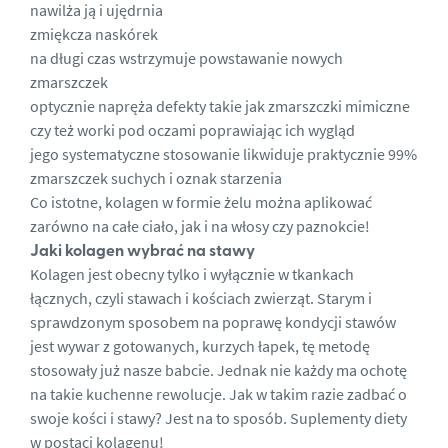
nawilża ją i ujędrnia
zmiękcza naskórek
na długi czas wstrzymuje powstawanie nowych
zmarszczek
optycznie napręża defekty takie jak zmarszczki mimiczne
czy też worki pod oczami poprawiając ich wygląd
jego systematyczne stosowanie likwiduje praktycznie 99%
zmarszczek suchych i oznak starzenia
Co istotne, kolagen w formie żelu można aplikować
zarówno na całe ciało, jak i na włosy czy paznokcie!
Jaki kolagen wybrać na stawy
Kolagen jest obecny tylko i wyłącznie w tkankach
łącznych, czyli stawach i kościach zwierząt. Starym i
sprawdzonym sposobem na poprawę kondycji stawów
jest wywar z gotowanych, kurzych łapek, tę metodę
stosowały już nasze babcie. Jednak nie każdy ma ochotę
na takie kuchenne rewolucje. Jak w takim razie zadbać o
swoje kości i stawy? Jest na to sposób. Suplementy diety
w postaci kolagenu!