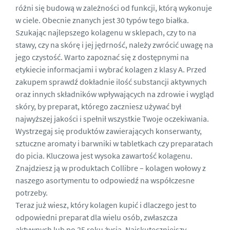
różni się budową w zależności od funkcji, którą wykonuje
w ciele. Obecnie znanych jest 30 typów tego białka.
Szukając najlepszego kolagenu w sklepach, czy to na
stawy, czy na skórę i jej jędrność, należy zwrócić uwagę na
jego czystość. Warto zapoznać się z dostępnymi na
etykiecie informacjami i wybrać kolagen z klasy A. Przed
zakupem sprawdź dokładnie ilość substancji aktywnych
oraz innych składników wpływających na zdrowie i wygląd
skóry, by preparat, którego zaczniesz używać był
najwyższej jakości i spełnił wszystkie Twoje oczekiwania.
Wystrzegaj się produktów zawierających konserwanty,
sztuczne aromaty i barwniki w tabletkach czy preparatach
do picia. Kluczowa jest wysoka
zawartość kolagenu.
Znajdziesz ją w produktach Collibre – kolagen wołowy z
naszego asortymentu to odpowiedź na współczesne
potrzeby.
Teraz już wiesz, który kolagen kupić i dlaczego jest to
odpowiedni preparat dla wielu osób, zwłaszcza
aktywnych lub po 25 roku życia. Najskuteczniejszy