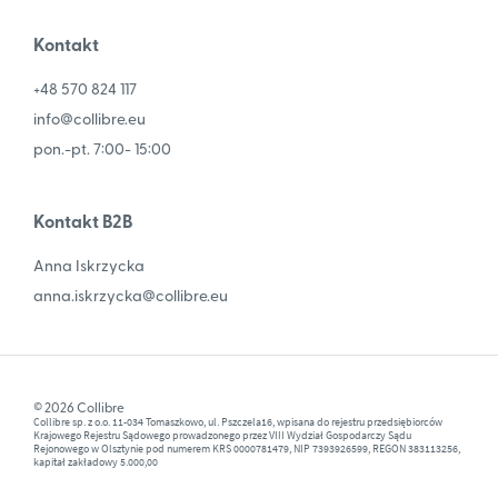
Kontakt
+48 570 824 117
info@collibre.eu
pon.-pt. 7:00- 15:00
Kontakt B2B
Anna Iskrzycka
anna.iskrzycka@collibre.eu
© 2026 Collibre
Collibre sp. z o.o. 11-034 Tomaszkowo, ul. Pszczela16, wpisana do rejestru przedsiębiorców
Krajowego Rejestru Sądowego prowadzonego przez VIII Wydział Gospodarczy Sądu
Rejonowego w Olsztynie pod numerem KRS 0000781479, NIP 7393926599, REGON 383113256,
kapitał zakładowy 5.000,00