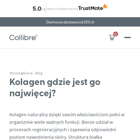
5.0
zweryfikowane przez
/
5
Przejdź do treści
Darmowa dostawa od 200 zł
0
Strona główna
»
Blog
Kolagen gdzie jest go
najwięcej?
Kolagen naturalny dzięki swoim właściwościom pełni w
organizmie wiele ważnych funkcji. Bierze udział w
procesach regeneracyjnych i zapewnia odpowiedni
poziom nawodnienia skóry.
Struktura białka