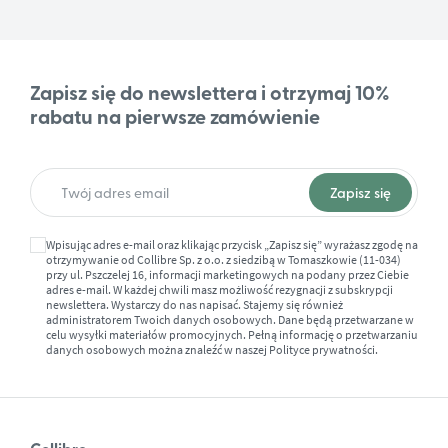
Zapisz się do newslettera i otrzymaj 10%
rabatu na pierwsze zamówienie
Wpisując adres e-mail oraz klikając przycisk „Zapisz się” wyrażasz zgodę na
otrzymywanie od Collibre Sp. z o.o. z siedzibą w Tomaszkowie (11-034)
przy ul. Pszczelej 16, informacji marketingowych na podany przez Ciebie
adres e-mail. W każdej chwili masz możliwość rezygnacji z subskrypcji
newslettera. Wystarczy do nas napisać. Stajemy się również
administratorem Twoich danych osobowych. Dane będą przetwarzane w
celu wysyłki materiałów promocyjnych. Pełną informację o przetwarzaniu
danych osobowych można znaleźć w naszej
Polityce prywatności.