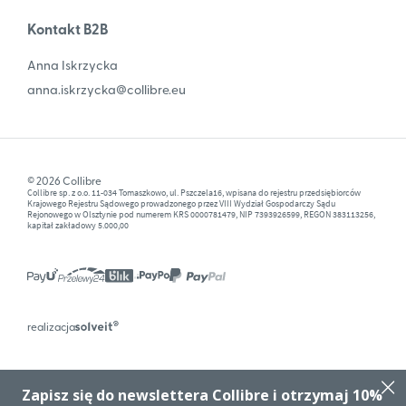
Kontakt B2B
Anna Iskrzycka
anna.iskrzycka@collibre.eu
© 2026 Collibre
Collibre sp. z o.o. 11-034 Tomaszkowo, ul. Pszczela16, wpisana do rejestru przedsiębiorców
Krajowego Rejestru Sądowego prowadzonego przez VIII Wydział Gospodarczy Sądu
Rejonowego w Olsztynie pod numerem KRS 0000781479, NIP 7393926599, REGON 383113256,
kapitał zakładowy 5.000,00
realizacja