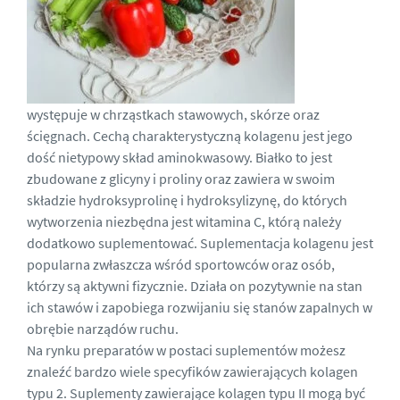
występuje w chrząstkach stawowych, skórze oraz
ścięgnach. Cechą charakterystyczną kolagenu jest jego
dość nietypowy skład aminokwasowy. Białko to jest
zbudowane z glicyny i proliny oraz zawiera w swoim
składzie hydroksyprolinę i hydroksylizynę, do których
wytworzenia niezbędna jest witamina C, którą należy
dodatkowo suplementować. Suplementacja kolagenu jest
popularna zwłaszcza wśród sportowców oraz osób,
którzy są aktywni fizycznie. Działa on pozytywnie na stan
ich stawów i zapobiega rozwijaniu się stanów zapalnych w
obrębie narządów ruchu.
Na rynku preparatów w postaci suplementów możesz
znaleźć bardzo wiele specyfików zawierających kolagen
typu 2. Suplementy zawierające kolagen typu II mogą być