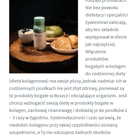
rodzaju produktach.
Nie bez powodu
dietetycy i specjaliści
żywieniowi zalecają,
aby ten składnik
występował w diecie
jak najczęściej.
Włączenie
produktów
bogatych w kolagen
do codziennej diety
(dieta kolagenowa) ma swoje plusy, jednak nadmiar ich w
codziennych posiłkach nie jest zbyt zdrowy, ponieważ są
to produkty bogate w tłuszcz i obciążające organizm. Jeśli
chcesz wzbogacić swoją dietę w produkty bogate w
kolagen, zachowaj równowagę i dokładaj je do posiłków 2
– 3 razy w tygodniu. Systematyczność i czas sprawią, że
niedobór kolagenu przy takiej częstotliwości zostaną
uzupełnione, a Ty nie odczujesz żadnych skutków